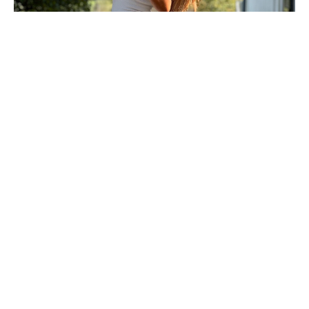
SIMPLE
Mi è sempre stata chiara una cosa fin da piccola:
la soluzione non è
mai nelle cose complicate!
A volte è solo la mente che cerca di elaborare e non si accontenta
mai. Invece il Cuore, lui sì sa tutto senza filtri e giudizi e questo è ciò
che ci serve ora...
Non siamo qui per vivere di stenti, ma per
godere della meravigliosa esperienza che è la vita!